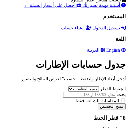
أسئلة مهمة لسيارتك
احصل على أسعار الجملة ←
المستخدم
تسجيل الدخول
إنشاء حساب
اللغة
English
العربية
جدول حسابات الإطارات
أدخل أبعاد الإطار واضغط "احسب" لعرض النتائج والتصور.
الجنوط القطر
بحث
المقاسات الشائعة فقط
مسح التخصيص
8" قطر الجنط