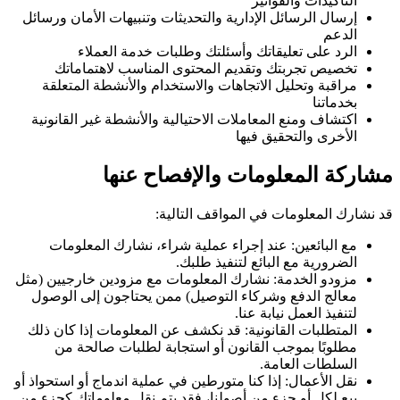
التأكيدات والفواتير
إرسال الرسائل الإدارية والتحديثات وتنبيهات الأمان ورسائل
الدعم
الرد على تعليقاتك وأسئلتك وطلبات خدمة العملاء
تخصيص تجربتك وتقديم المحتوى المناسب لاهتماماتك
مراقبة وتحليل الاتجاهات والاستخدام والأنشطة المتعلقة
بخدماتنا
اكتشاف ومنع المعاملات الاحتيالية والأنشطة غير القانونية
الأخرى والتحقيق فيها
مشاركة المعلومات والإفصاح عنها
قد نشارك المعلومات في المواقف التالية:
مع البائعين: عند إجراء عملية شراء، نشارك المعلومات
الضرورية مع البائع لتنفيذ طلبك.
مزودو الخدمة: نشارك المعلومات مع مزودين خارجيين (مثل
معالج الدفع وشركاء التوصيل) ممن يحتاجون إلى الوصول
لتنفيذ العمل نيابة عنا.
المتطلبات القانونية: قد نكشف عن المعلومات إذا كان ذلك
مطلوبًا بموجب القانون أو استجابة لطلبات صالحة من
السلطات العامة.
نقل الأعمال: إذا كنا متورطين في عملية اندماج أو استحواذ أو
بيع لكل أو جزء من أصولنا، فقد يتم نقل معلوماتك كجزء من